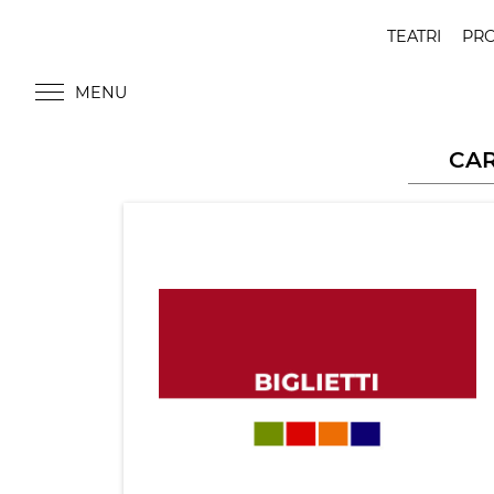
TEATRI
PR
TEATRO META
MENU
CA